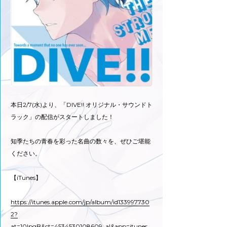
本日2/7(水)より、「DIVE!! オリジナル・サウンドト
ラック」の配信がスタートしました！
知季たちの青春を彩った名曲の数々を、ぜひご堪能
ください。
【iTunes】
https://itunes.apple.com/jp/album/id133997730
2?
at=10lpgB&ct=4534530108609_al&app=itunes