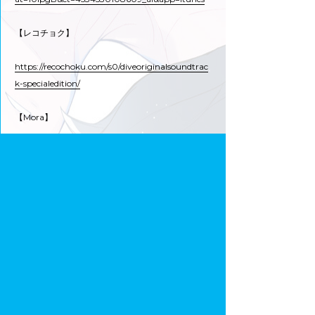
【レコチョク】
https://recochoku.com/s0/diveoriginalsoundtrac
k-specialedition/
【Mora】
https://mora.jp/package/43000001/453453010
8609/
公式サイト
フォローする
ツイートする
Facebookでシェアする