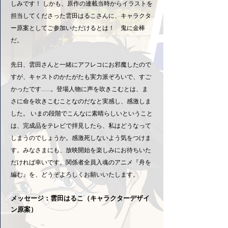
しみです！ しかも、原作の連載当時からイラストを
担当してくださった雲田はるこさんに、キャラクタ
ー原案としてご参加いただけるとは！ 鬼に金棒
だ。
先日、雲田さんと一緒にアフレコにお邪魔したので
すが、キャストのかたがたも実力派ぞろいで、すご
かったです......。登場人物に声を吹きこむとは、ま
さに命を吹きこむことなのだなと実感し、感激しま
した。 いまの段階でこんなに素晴らしいということ
は、完成品をテレビで拝見したら、私はどうなって
しまうのでしょうか。感激死しないよう気をつけま
す。みなさまにも、放映開始を楽しみにお待ちいた
だければ幸いです。関係者全員入魂のアニメ『舟を
編む』を、どうぞよろしくお願いいたします。
メッセージ：雲田はるこ（キャラクターデザイ
ン原案）