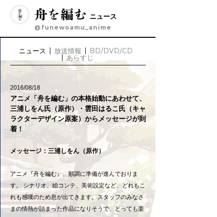
ニュース
@funewoamu_anime
ニュース
放送情報
BD/DVD/CD
あらすじ
2016/08/18
アニメ「舟を編む」の本格始動にあわせて、
三浦しをん氏（原作）・雲田はるこ氏（キャ
ラクターデザイン原案）からメッセージが到
着！
メッセージ：三浦しをん（原作）
アニメ『舟を編む』、順調に準備が進んでおりま
す。 シナリオ、絵コンテ、美術設定など、どれもこ
れも感嘆のため息が出てきます。スタッフのみなさ
まの情熱が詰まった作品になりそうで、とっても楽