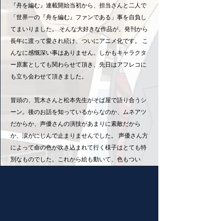
『舟を編む』連載開始当初から、担当さんと二人で
「世界一の『舟を編む』ファンである」事を自負し
てまいりました。 そんな大好きな作品が、発刊から
長年に渡って愛され続け、ついにアニメ化です。 こ
んなに感慨深い事はありません。しかもキャラクタ
ー原案としても関わらせて頂き、先日はアフレコに
も立ち会わせて頂きました。
冒頭の、荒木さんと松本先生がそば屋で語り合うシ
ーン。後のお話を知っているからなのか、ムネアツ
だからか、声優さんの演技があまりに素敵だから
か、涙がにじんで止まりませんでした。 声優さん方
によって命の色が吹き込まれて行く様子はとても特
別なものでした。これから絵も動いて、色もつい
て、我が子...というにはおこがましいですが、我が
孫も同然のキャラクター達が動いて行く事、楽しみ
にしております。是非、皆様もご期待ください。世
界一のファンから見ても、すごく良いアニメになり
そうです。