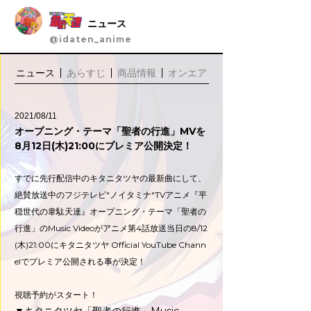
ニュース
@idaten_anime
ニュース
あらすじ
商品情報
オンエア
2021/08/11
オープニング・テーマ「聖者の行進」MVを
8月12日(木)21:00にプレミア公開決定！
すでに先行配信中のキタニタツヤの最新曲にして、
絶賛放送中のフジテレビ"ノイタミナ"TVアニメ『平
穏世代の韋駄天達』オープニング・テーマ「聖者の
行進」のMusic Videoがアニメ第4話放送当日の8/12
(木)21:00にキタニタツヤ Official YouTube Chann
elでプレミア公開される事が決定！
視聴予約がスタート！