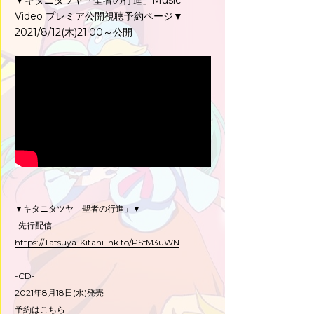
▼キタニタツヤ「聖者の行進」Music
Video プレミア公開視聴予約ページ▼
2021/8/12(木)21:00～公開
▼キタニタツヤ「聖者の行進」▼
-先行配信-
https://Tatsuya-Kitani.lnk.to/PSfM3uWN
-CD-
2021年8月18日(水)発売
予約はこちら