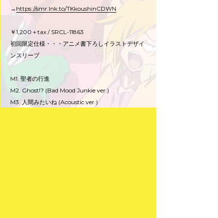
→
https://smr.lnk.to/TKkoushinCDWN
￥1,200＋tax / SRCL-11863
初回限定仕様・・・アニメ書下ろしイラストデザイ
ンスリーブ
M1. 聖者の行進
M2. Ghost!? (Bad Mood Junkie ver.)
M3. 人間みたいね (Acoustic ver.)
MUSICページはコチラ
公式サイト