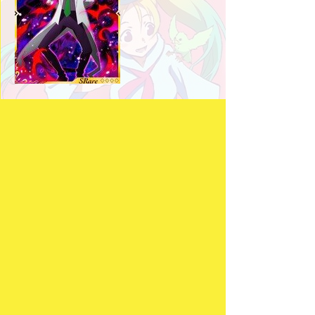
さらに、今回のコラボを記念した「プレゼントキャ
ンペーン」をGREE版にて実施中！
応募期間中に「神獄のヴァルハラゲート」で3,000
コインご利用ごとに自動で1口応募完了となり、
抽選で天原先生サイン入り色紙や書籍(コミック1
巻)、韋駄天グッズをプレゼント！
（応募方法や応募期間等、詳しくは「神獄のヴァル
ハラゲート」内のお知らせをご覧ください）