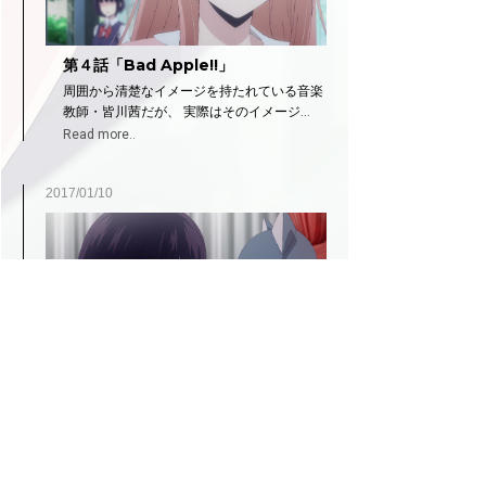
第４話「Bad Apple!!」
周囲から清楚なイメージを持たれている音楽
教師・皆川茜だが、 実際はそのイメージ...
Read more..
2017/01/10
第３話「Show Me Love (Not A…
花火の家にお泊まり会に出かけた早苗は、花
火に訝しく思っていた麦との関係をついに...
Read more..