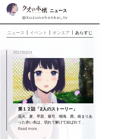
ニュース
@kuzunohonkai_tv
ニュース
イベント
オンエア
あらすじ
あ
ら
す
2017/03/24
じ
第１２話「2人のストーリー」
花火、麦、早苗、最可、鳴海、茜。絡まりあ
った赤い糸は、切れて解けて結ばれて...
Read more..