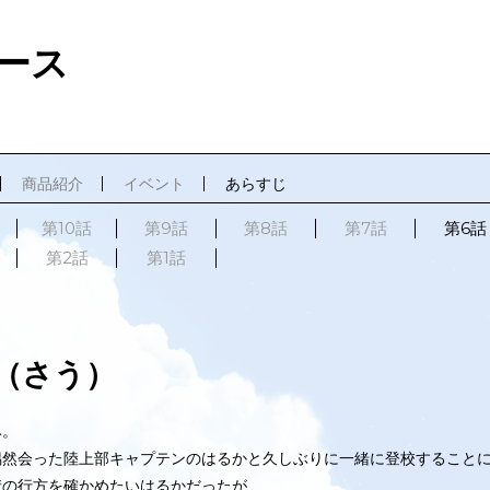
ース
商品紹介
イベント
あらすじ
第10話
第9話
第8話
第7話
第6話
第2話
第1話
（さう）
み。
偶然会った陸上部キャプテンのはるかと久しぶりに一緒に登校する
こと
情の行方を確かめたいはるかだったが、