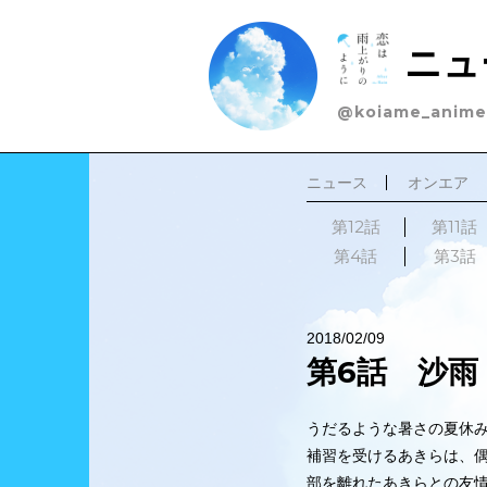
ニュ
@koiame_anime
ニュース
オンエア
第12話
第11話
第4話
第3話
2018/02/09
第6話 沙雨
うだるような暑さの夏休
補習を受けるあきらは、
部を離れたあきらとの友