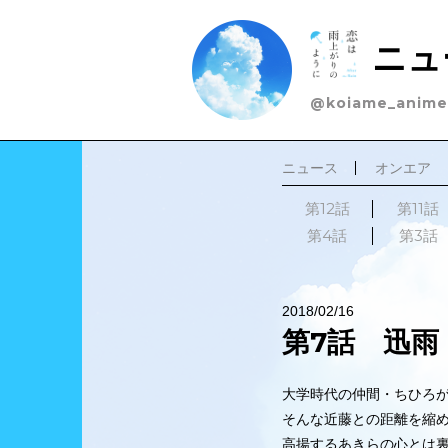
ニュ
@koiame_anime
ニュース
オンエア
第12話
第11話
第4話
第3話
2018/02/16
第7話 迅雨
大学時代の仲間・ちひろ
そんな近藤との距離を縮
高揚するあきらの心とは