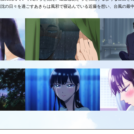
沈の日々を過ごすあきらは風邪で寝込んでいる近藤を想い、台風の最