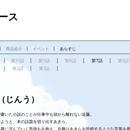
ース
商品紹介
イベント
あらすじ
第10話
第9話
第8話
第7話
第6話
第2話
第1話
（じんう）
が書いた小説のことが仕事中も頭から離れない近藤。
めようと、本の話題を切り出すあきら。
裏腹に沈んでいく気持ちを抱え、近藤はあきらを拒絶するような言葉を